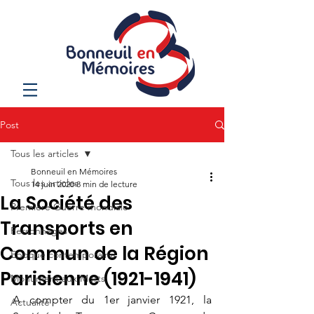
Post
Tous les articles
Bonneuil en Mémoires
Tous les articles
14 juin 2020
8 min de lecture
La Société des
Première Guerre mondiale
Transports en
Personnages
Commun de la Région
Epoque contemporaine
Parisienne (1921-1941)
Monument aux Morts
A compter du 1er janvier 1921, la 
Actualité