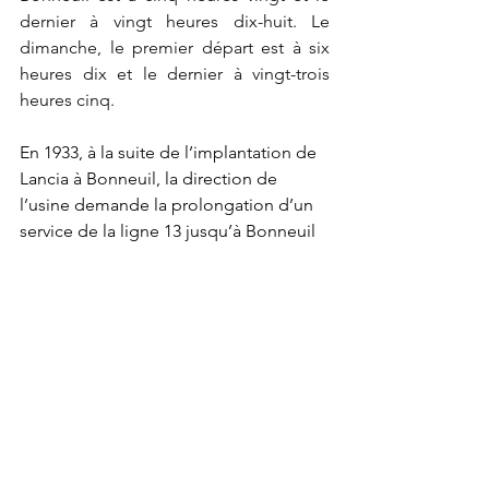
dernier à vingt heures dix-huit. Le 
dimanche, le premier départ est à six 
heures dix et le dernier à vingt-trois 
heures cinq.
En 1933, à la suite de l’implantation de 
Lancia à Bonneuil, la direction de 
l’usine demande la prolongation d’un 
service de la ligne 13 jusqu’à Bonneuil 
afin que les ouvriers puissent être à 
l’heure sans pour autant avoir plusieurs 
lignes à emprunter. Elle demande 
également l’amélioration du service au 
départ de Bonneuil le soir. La STCRP 
ne donne pas suite à la prolongation 
de la ligne 13 jusqu’à Bonneuil le 
matin, mais elle répond favorablement 
pour les départs supplémentaires en 