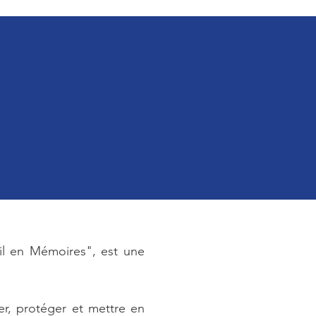
cles
Contact
uil en Mémoires", est une
r, protéger et mettre en