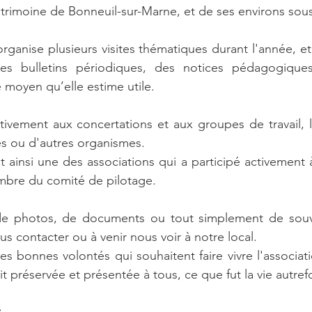
atrimoine de Bonneuil-sur-Marne, et de ses environs sous
 organise plusieurs visites thématiques durant l'année, et
des bulletins périodiques, des notices pédagogique
e moyen qu’elle estime utile.
ctivement aux concertations et aux groupes de travail, li
iales ou d'autres organismes.
ainsi une des associations qui a participé activement 
embre du comité de pilotage.
 de photos, de documents ou tout simplement de souven
s contacter ou à venir nous voir à notre local.
les bonnes volontés qui souhaitent faire vivre l'associat
 préservée et présentée à tous, ce que fut la vie autr
: